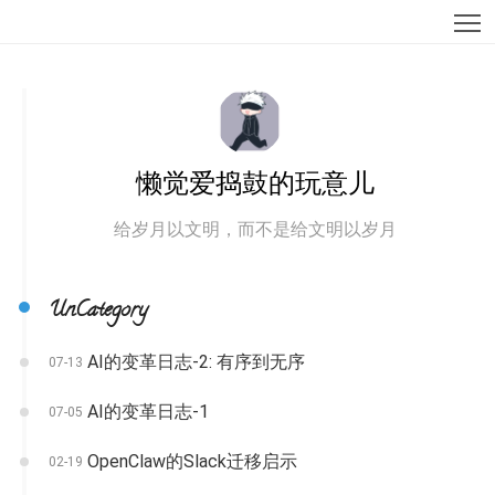
T
懒觉爱捣鼓的玩意儿
给岁月以文明，而不是给文明以岁月
UnCategory
AI的变革日志-2: 有序到无序
07-13
AI的变革日志-1
07-05
OpenClaw的Slack迁移启示
02-19