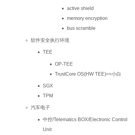
active shield
memory encryption
bus scramble
软件安全执行环境
TEE
OP-TEE
TrustCore OS(HW TEE)=>小白
SGX
TPM
汽车电子
中控/Telematics BOX/Electronic Control
Unit