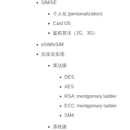
SIM/SE
个人化 (personalization)
Card OS
鉴权算法（2G、3G）
eSIM/vSIM
抗攻击实现
算法级
DES
AES
RSA: montgomary ladder
ECC: montgomary ladder
SM4
系统级