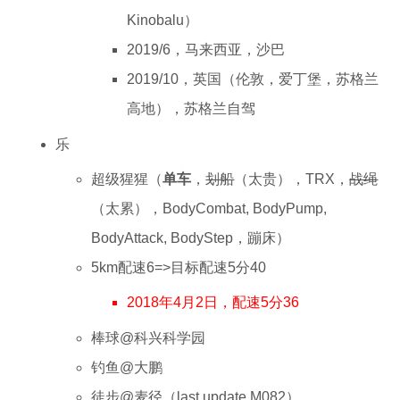
Kinobalu）
2019/6，马来西亚，沙巴
2019/10，英国（伦敦，爱丁堡，苏格兰
高地），苏格兰自驾
乐
超级猩猩（
单车
，
划船
（太贵），TRX，
战绳
（太累），BodyCombat, BodyPump,
BodyAttack, BodyStep，蹦床）
5km配速6=>目标配速5分40
2018年4月2日，配速5分36
棒球@科兴科学园
钓鱼@大鹏
徒步@麦径（last update M082）