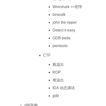
Wireshark =>初学
binwalk
john the ripper
Detect it easy
GDB-peda
pwntools
CTF
栈溢出
ROP
堆溢出
IDA 动态调试
gdb
x86架构