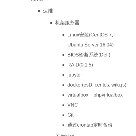
运维
机架服务器
Linux安装(CentOS 7,
Ubuntu Server 16.04)
BIOS诊断系统(Dell)
RAID(0,1,5)
jupyter
docker(esD, centos, wiki.js)
virtualbox + phpvirtualbox
VNC
Git
通过crontab定时备份