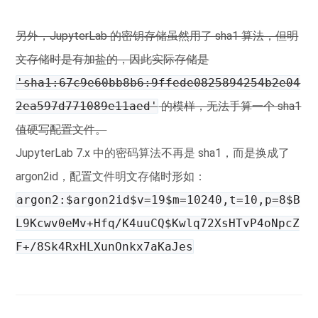
另外，JupyterLab 的密钥存储虽然用了 sha1 算法，但明
文存储时是有加盐的，因此实际存储是
'sha1:67c9e60bb8b6:9ffede0825894254b2e04
2ea597d771089e11aed'
的模样，无法手算一个 sha1
值硬写配置文件。
JupyterLab 7.x 中的密码算法不再是 sha1，而是换成了
argon2id，配置文件明文存储时形如：
argon2:$argon2id$v=19$m=10240,t=10,p=8$B
L9Kcwv0eMv+Hfq/K4uuCQ$Kwlq72XsHTvP4oNpcZ
F+/8Sk4RxHLXunOnkx7aKaJes