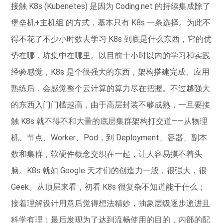
接触 K8s (Kubenetes) 是因为 Coding.net 的持续集成除了
堡垒机+主机组 的方式，基本只有 K8s 一条选择。为此不
得不花了不少小时数去学习 K8s 到底是什么东西，它的优
势在哪，坑集中在哪里。以目前十小时以内的学习和实践
经验感觉，K8s 是个很强大的东西，架构搭建完成、应用
熟练后，会感觉整个云计算的算力尽在把握。不过越强大
的东西入门门槛越高，由于高层封装不够成熟，一旦要接
触 K8s 就不得不和大量的底层集群架构打交道——从物理
机、节点、Worker、Pod，到 Deployment、容器、副本
数和集群，软硬件概念交织在一起，让人容易摸不着头
脑。K8s 就如 Google 天才们的创造力一般，很强大，很
Geek。从顶层来看，初看 K8s 很复杂不知道能干什么；
接着理解设计用意后觉得想法精妙，抽象层级逐步递进且
科学有理；最后发现为了达到流畅使用的目的，内部的配