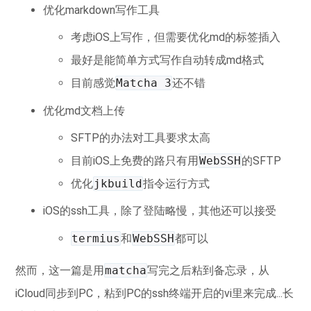
优化markdown写作工具
考虑iOS上写作，但需要优化md的标签插入
最好是能简单方式写作自动转成md格式
目前感觉
Matcha 3
还不错
优化md文档上传
SFTP的办法对工具要求太高
目前iOS上免费的路只有用
WebSSH
的SFTP
优化
jkbuild
指令运行方式
iOS的ssh工具，除了登陆略慢，其他还可以接受
termius
和
WebSSH
都可以
然而，这一篇是用
matcha
写完之后粘到备忘录，从
iCloud同步到PC，粘到PC的ssh终端开启的vi里来完成...长