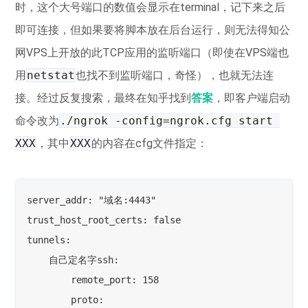
时，这个大号端口的数值会显示在terminal，记下来之后
即可连接，但如果要将脚本放在后台运行，则无法得知公
网VPS上开放的此TCP应用的监听端口（即使在VPS端也
用
netstat
也找不到监听端口，奇怪），也就无法连
接。经过反复搜索，最终在知乎找到
答案
，即客户端启动
命令改为
./ngrok -config=ngrok.cfg start 
XXX
，其中
XXX
的内容在cfg文件指定：
server_addr: "域名:4443"

trust_host_root_certs: false

tunnels:

    自己定名字ssh:

        remote_port: 158

        proto:
