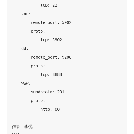
            tcp: 22

    vnc:

        remote_port: 5902

        proto:

            tcp: 5902

    dd:

        remote_port: 9208

        proto:

            tcp: 8888

    www:

        subdomain: 231

        proto:

            http: 80

作者：李悦
