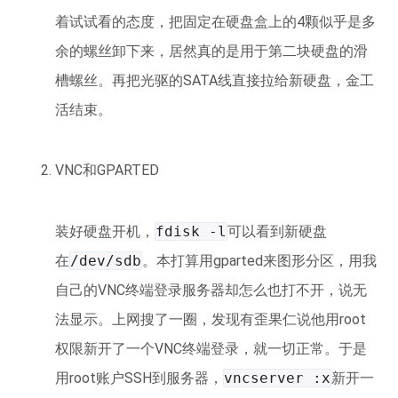
着试试看的态度，把固定在硬盘盒上的4颗似乎是多
余的螺丝卸下来，居然真的是用于第二块硬盘的滑
槽螺丝。再把光驱的SATA线直接拉给新硬盘，金工
活结束。
VNC和GPARTED
装好硬盘开机，
fdisk -l
可以看到新硬盘
在
/dev/sdb
。本打算用gparted来图形分区，用我
自己的VNC终端登录服务器却怎么也打不开，说无
法显示。上网搜了一圈，发现有歪果仁说他用root
权限新开了一个VNC终端登录，就一切正常。于是
用root账户SSH到服务器，
vncserver :x
新开一